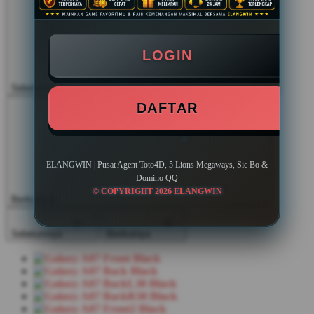
LOGIN
Sebelumnya
DAFTAR
ELANGWIN | Pusat Agent Toto4D, 5 Lions Megaways, Sic Bo &
Domino QQ
© COPYRIGHT 2026 ELANGWIN
Berikutnya
Sebelumnya
Berikutnya