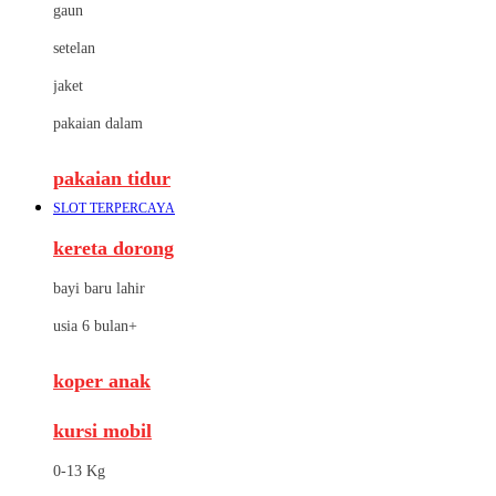
gaun
setelan
jaket
pakaian dalam
pakaian tidur
SLOT TERPERCAYA
kereta dorong
bayi baru lahir
usia 6 bulan+
koper anak
kursi mobil
0-13 Kg