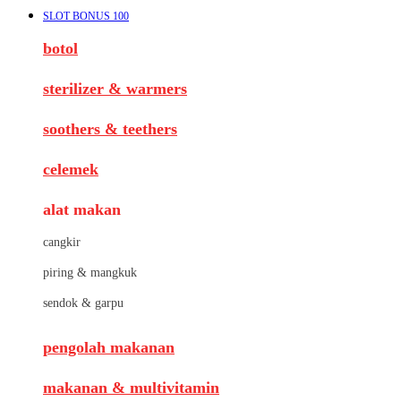
SLOT BONUS 100
botol
sterilizer & warmers
soothers & teethers
celemek
alat makan
cangkir
piring & mangkuk
sendok & garpu
pengolah makanan
makanan & multivitamin