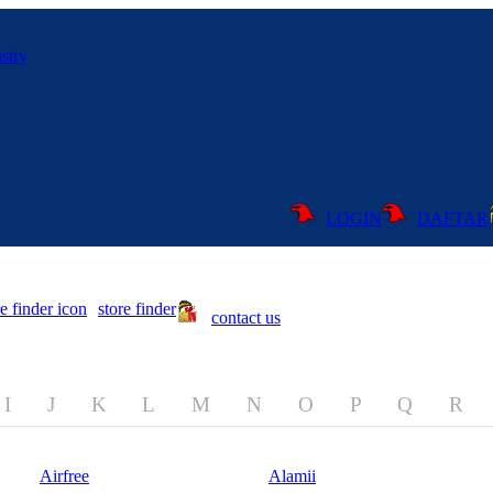
istry
LOGIN
DAFTAR
store finder
contact us
I
J
K
L
M
N
O
P
Q
R
Airfree
Alamii