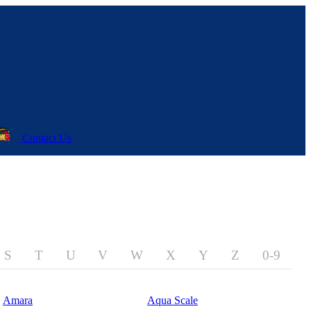
Contact Us
S
T
U
V
W
X
Y
Z
0-9
Amara
Aqua Scale