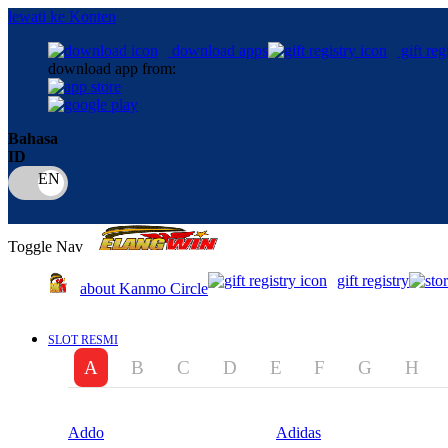
lewati ke Konten
download apps
gift reg
download app from:
Bahasa
ID
Toggle Nav
gift registry
about Kanmo Circle
SLOT RESMI
A
B
C
D
E
F
G
H
Addo
Adidas