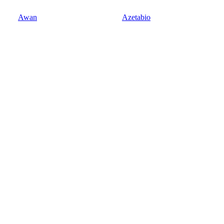
Awan
Azetabio